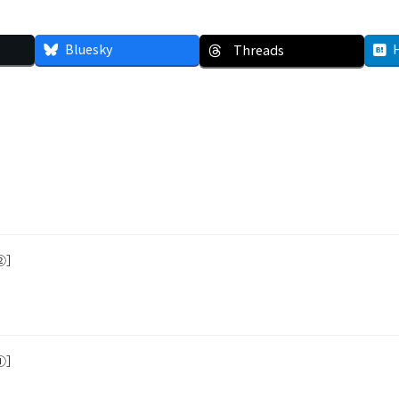
Bluesky
Threads
②］
①］