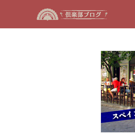
コ
ナ
ン
ビ
テ
ゲ
ン
ー
ツ
シ
へ
ョ
ス
ン
キ
に
ッ
移
プ
動