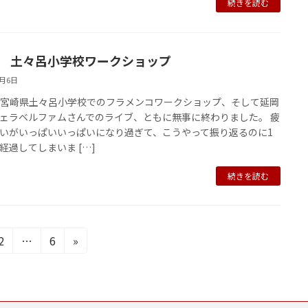
続きを読む
21 土々呂小学校ワークショップ
7月6日
1の宮崎県土々呂小学校でのフラメンコワークショップ、そして延岡
ェラベルファムさんでのライブ、ともに無事に終わりました。 疲
いがいっぱいいっぱいになり過ぎて、こうやって振り返るのに1
経過してしまいま […]
続きを読む
固
固
2
…
6
»
定
定
ペ
ペ
ー
ー
ジ
ジ