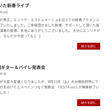
いた新春ライブ
1月16日
の帝王、エンリケ・エストレメーニョを迎えての新春フラメンコ
了いたしました。ご来場頂きました皆様、サポートして頂いた皆
演者の皆様、本当にありがとうございました。 大分にエンリケが
、なんだか今思っても […]
続きを読む
回ギター＆バイレ発表会
9月7日
が大変大変遅くなりましたが、8月11日（土）大分県別府市にて
のおおいたとスペインつなぐ発表会 FIESTA vol.1 が無事終了い
した！
続きを読む