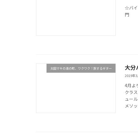
☆バイ
門
**
[
大分
太田マキの湯の町、ワクワク！旅するギター
2019年
4月よ
クラス
ュール
メソッ