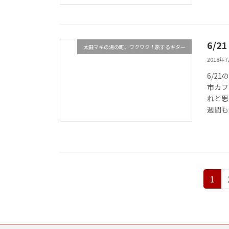
6/
太田マキの湯の町、ワクワク！旅するギター
2018年
6/2
市カフ
れと思
週間も
投
固
1
定
稿
ペ
の
ー
ジ