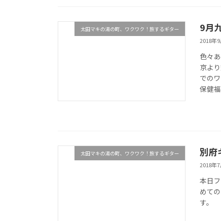
9月
太田マキの湯の町、ワクワク！旅するギター
2018年
色々あ
京より
でのワ
保健福
別府
太田マキの湯の町、ワクワク！旅するギター
2018年
本日フ
めての
す。