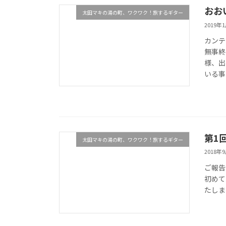
おお
太田マキの湯の町、ワクワク！旅するギター
2019年
カンテ
無事終
様、出
いる事
第1
太田マキの湯の町、ワクワク！旅するギター
2018年
ご報告
初めて
たしま