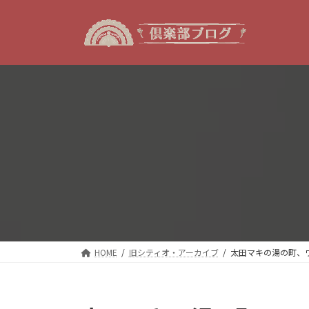
コ
ナ
ン
ビ
テ
ゲ
ン
ー
ツ
シ
へ
ョ
ス
ン
キ
に
ッ
移
プ
動
HOME
旧シティオ・アーカイブ
太田マキの湯の町、