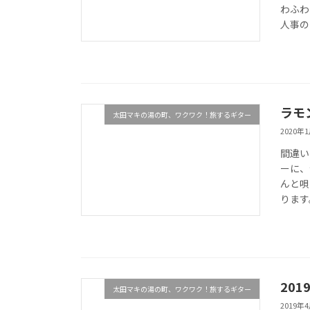
わふわ
人事の
ラモ
太田マキの湯の町、ワクワク！旅するギター
2020年
間違い
ーに、
んと唄
ります
20
太田マキの湯の町、ワクワク！旅するギター
2019年