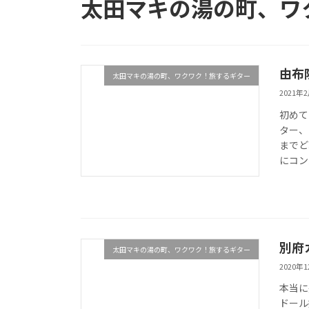
太田マキの湯の町、ワ
由布院
太田マキの湯の町、ワクワク！旅するギター
2021年
初めて
ター、
までど
にコン
別府
太田マキの湯の町、ワクワク！旅するギター
2020年
本当に
ドール