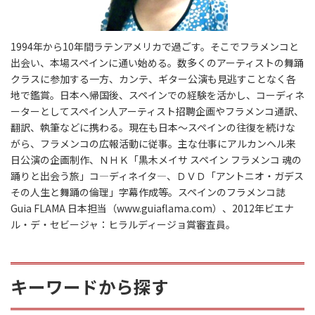
1994年から10年間ラテンアメリカで過ごす。そこでフラメンコと
出会い、本場スペインに通い始める。数多くのアーティストの舞踊
クラスに参加する一方、カンテ、ギター公演も見逃すことなく各
地で鑑賞。日本へ帰国後、スペインでの経験を活かし、コーディネ
ーターとしてスペイン人アーティスト招聘企画やフラメンコ通訳、
翻訳、執筆などに携わる。現在も日本〜スペインの往復を続けな
がら、フラメンコの広報活動に従事。主な仕事にアルカンヘル来
日公演の企画制作、ＮＨＫ「黒木メイサ スペイン フラメンコ 魂の
踊りと出会う旅」コ―ディネイタ―、ＤＶＤ「アントニオ・ガデス
その人生と舞踊の倫理」字幕作成等。スペインのフラメンコ誌
Guia FLAMA 日本担当（www.guiaflama.com）、2012年ビエナ
ル・デ・セビージャ：ヒラルディージョ賞審査員。
キーワードから探す