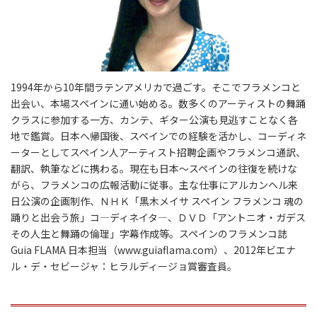
1994年から10年間ラテンアメリカで過ごす。そこでフラメンコと
出会い、本場スペインに通い始める。数多くのアーティストの舞踊
クラスに参加する一方、カンテ、ギター公演も見逃すことなく各
地で鑑賞。日本へ帰国後、スペインでの経験を活かし、コーディネ
ーターとしてスペイン人アーティスト招聘企画やフラメンコ通訳、
翻訳、執筆などに携わる。現在も日本〜スペインの往復を続けな
がら、フラメンコの広報活動に従事。主な仕事にアルカンヘル来
日公演の企画制作、ＮＨＫ「黒木メイサ スペイン フラメンコ 魂の
踊りと出会う旅」コ―ディネイタ―、ＤＶＤ「アントニオ・ガデス
その人生と舞踊の倫理」字幕作成等。スペインのフラメンコ誌
Guia FLAMA 日本担当（www.guiaflama.com）、2012年ビエナ
ル・デ・セビージャ：ヒラルディージョ賞審査員。