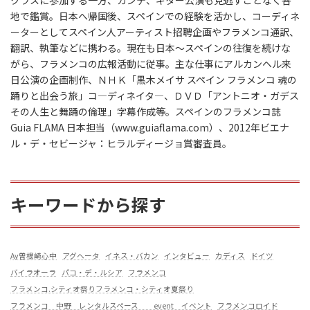
地で鑑賞。日本へ帰国後、スペインでの経験を活かし、コーディネ
ーターとしてスペイン人アーティスト招聘企画やフラメンコ通訳、
翻訳、執筆などに携わる。現在も日本〜スペインの往復を続けな
がら、フラメンコの広報活動に従事。主な仕事にアルカンヘル来
日公演の企画制作、ＮＨＫ「黒木メイサ スペイン フラメンコ 魂の
踊りと出会う旅」コ―ディネイタ―、ＤＶＤ「アントニオ・ガデス
その人生と舞踊の倫理」字幕作成等。スペインのフラメンコ誌
Guia FLAMA 日本担当（www.guiaflama.com）、2012年ビエナ
ル・デ・セビージャ：ヒラルディージョ賞審査員。
キーワードから探す
Ay曽根崎心中
アグヘータ
イネス・バカン
インタビュー
カディス
ドイツ
バイラオーラ
パコ・デ・ルシア
フラメンコ
フラメンコ.シティオ祭りフラメンコ・シティオ夏祭り
フラメンコ 中野 レンタルスペース event イベント
フラメンコロイド