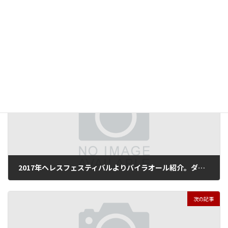
Copy
アーティスト紹介
カテゴリ
タグ
Paloma-Fantova
ガルロチ
前の記事
2017年ヘレスフェスティバルよりバイラオール紹介。ダビ・コリア、エドゥアルド・ゲレーロ、アンヘル・ムニョス／フェスティバル・デ・へレス2017 Vol.7 David Coria, Eduardo Guerrero, Angel Munoz
2017年6月19日
次の記事