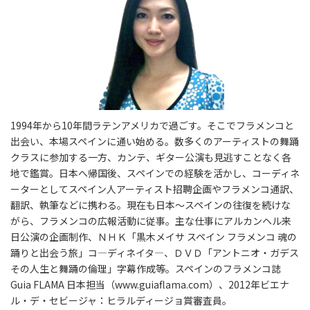
1994年から10年間ラテンアメリカで過ごす。そこでフラメンコと
出会い、本場スペインに通い始める。数多くのアーティストの舞踊
クラスに参加する一方、カンテ、ギター公演も見逃すことなく各
地で鑑賞。日本へ帰国後、スペインでの経験を活かし、コーディネ
ーターとしてスペイン人アーティスト招聘企画やフラメンコ通訳、
翻訳、執筆などに携わる。現在も日本〜スペインの往復を続けな
がら、フラメンコの広報活動に従事。主な仕事にアルカンヘル来
日公演の企画制作、ＮＨＫ「黒木メイサ スペイン フラメンコ 魂の
踊りと出会う旅」コ―ディネイタ―、ＤＶＤ「アントニオ・ガデス
その人生と舞踊の倫理」字幕作成等。スペインのフラメンコ誌
Guia FLAMA 日本担当（www.guiaflama.com）、2012年ビエナ
ル・デ・セビージャ：ヒラルディージョ賞審査員。