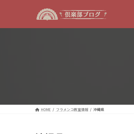
コ
ナ
ン
ビ
テ
ゲ
ン
ー
ツ
シ
へ
ョ
ス
ン
キ
に
ッ
移
プ
動
HOME
フラメンコ教室情報
沖縄県