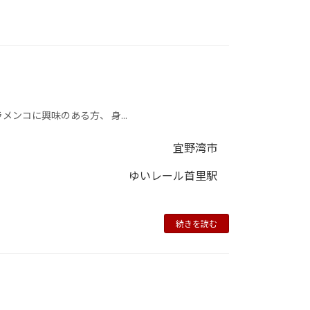
ンコに興味のある方、 身...
宜野湾市
ゆいレール首里駅
続きを読む