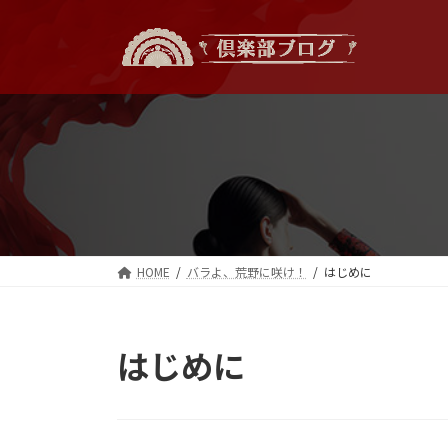
コ
ナ
ン
ビ
テ
ゲ
ン
ー
ツ
シ
へ
ョ
ス
ン
キ
に
ッ
移
プ
動
HOME
バラよ、荒野に咲け！
はじめに
はじめに