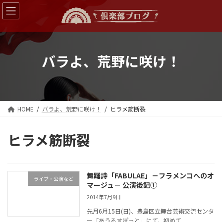
コ
ナ
ン
ビ
テ
ゲ
ン
ー
ツ
シ
へ
ョ
バラよ、荒野に咲け！
ス
ン
キ
に
ッ
移
プ
動
HOME
バラよ、荒野に咲け！
ヒラメ筋断裂
ヒラメ筋断裂
舞踊詩「FABULAE」－フラメンコへのオ
ライブ・公演など
マージュ－ 公演後記①
2014年7月9日
先月6月15日(日)、豊島区立舞台芸術交流センタ
ー「あうるすぽっと」にて、初めて...