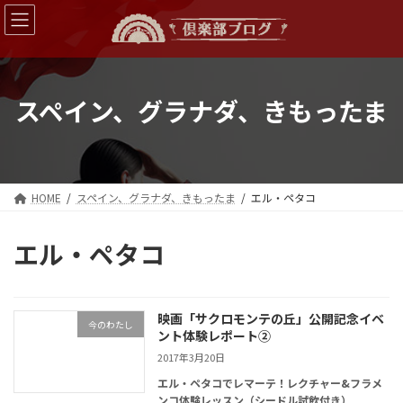
コ
ナ
ン
ビ
テ
ゲ
ン
ー
ツ
シ
へ
ョ
スペイン、グラナダ、きもったま
ス
ン
キ
に
ッ
移
プ
動
HOME
スペイン、グラナダ、きもったま
エル・ペタコ
エル・ペタコ
映画「サクロモンテの丘」公開記念イベ
今のわたし
ント体験レポート②
2017年3月20日
エル・ペタコでレマーテ！レクチャー&フラメ
ンコ体験レッスン（シードル試飲付き）