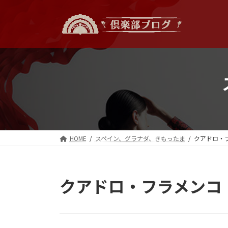
コ
ナ
ン
ビ
テ
ゲ
ン
ー
ツ
シ
へ
ョ
ス
ン
キ
に
ッ
移
プ
動
HOME
スペイン、グラナダ、きもったま
クアドロ・
クアドロ・フラメンコ