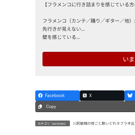
【フラメンコに行き詰まりを感じている方
フラメンコ（カンテ／踊り／ギター／他）が難
先行きが見えない...
壁を感じている...
いま
Facebook
X
Copy
川尻敏晴の夜ごと酔いどれタブラオ巡
カテゴリ（archives）