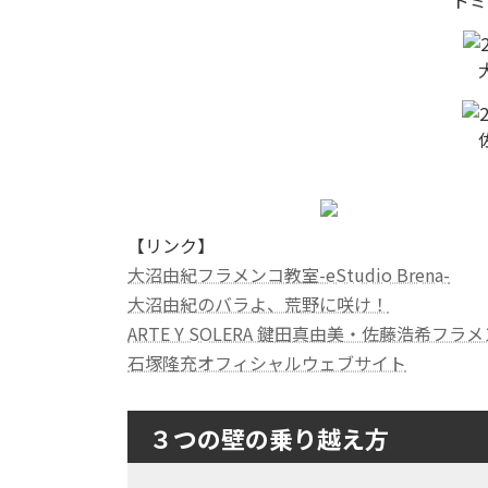
【リンク】
大沼由紀フラメンコ教室-eStudio Brena-
大沼由紀のバラよ、荒野に咲け！
ARTE Y SOLERA 鍵田真由美・佐藤浩希フ
石塚隆充オフィシャルウェブサイト
３つの壁の乗り越え方