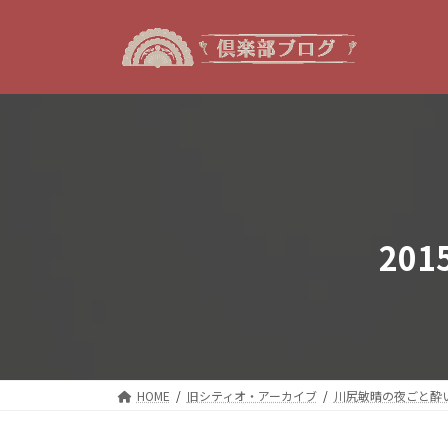
コ
ナ
ン
ビ
テ
ゲ
ン
ー
ツ
シ
へ
ョ
ス
ン
キ
に
ッ
移
プ
動
20
HOME
旧シティオ・アーカイブ
川尻敏晴の夜ごと酔