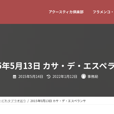
アクースティカ倶楽部
フラメンコ・
15年5月13日 カサ・デ・エスペ
最
2015年5月14日
2022年1月12日
事務局
終
更
新
日
時
:
いどれタブラオ巡り
2015年5月13日 カサ・デ・エスペランサ