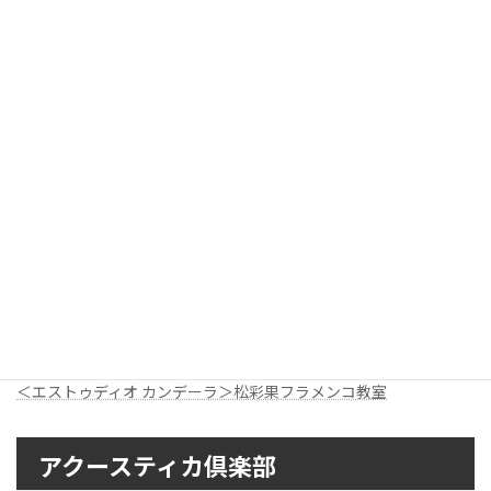
萩原淳子さん
萩原淳子さん
松彩果さん
松彩果さん
【リンク】
Junko Hagiwara - La Yunko
パロマブランカ 小島慶子フラメンコ教室
＜エストゥディオ カンデーラ＞松彩果フラメンコ教室
アクースティカ倶楽部