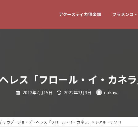
アクースティカ倶楽部
フラメンコ・
・ヘレス「フロール・イ・カネ
最
2012年7月15日
2022年2月3日
nakaya
終
更
新
日
時
:
8 カプージョ・デ・ヘレス「フロール・イ・カネラ」×レアル・テソロ