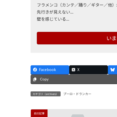
フラメンコ（カンテ／踊り／ギター／他）が難
先行きが見えない...
壁を感じている...
いま
Facebook
X
Copy
プーロ・ドランカー
カテゴリ（archives）
前の記事