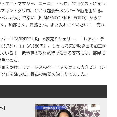
ディエゴ・アマジャ、ニーニョ・ヘロ、特別ゲストに見事
ホアキン・グリロ、という超豪華メンバーが脇を固める。
が大手でない（FLAMENCO EN EL FORO）から？
せん。加部さん、西脇さん、また入れてください！ 売れ
ー「CARREFOUR」で安売りシェリー、「レアル・テ
で3.75ユーロ（約380円）。しかも冷気が吹き出る加工肉
えている！ 低予算の取材旅行で泊まる安宿には、部屋に
貴重なのだ。
ョをかけ、リナーレスのペーニャで貰ったカタビノ（シ
テソロを注いだ。最高の時間の始まりであった。
へ】