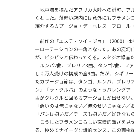
地中海を挟んだアフリカ大陸への港町、アル
くわした。薄暗い店内には意外にもフラメン
紹介するカプージョ・デ・ヘレス「フロール・
前作の「エステ・ソイ・ジョ」（2000）は
ーローテーションの一角となった。あの変幻
が、ビシビシと伝わってくる。スタジオ録音
ルンバ2曲、ブレリア3曲、タンゴ2曲、ファ
しく万人受けの構成の全9曲。だが、シギリ
たカプージョ節は、タンゴ、ルンバ、ブレリ
ン」「ラ・クルパ」のようなトラバレングア
舌がクルクルと回るカプージョしか出せない
「悪いのは俺じゃない／俺のせいじゃない／
「パンは嫌いだ／チーズも嫌いだ／好きなも
こうしたフラメンコらしい直情的熱さを見せ
る、極めてナイーヴな詩的センス。この両極