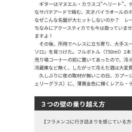
ギターはマヌエル・カラスコ"ヘリート"、
なサパテアードで絡む、天才バイラオールの
なぜこんな名盤が大ヒットしないのか？ レーベル
ちなみにアクースティカでも今は扱っていま
ますよ！
その後、所用でヘレスに立ち寄り、大手スーパ
ソロ」を見つけた。フルボトル（750ml）1本
売り場コーナーの前に置いてあったので、冷
冷蔵庫など無く、したがって冷えた酒は大変
久しぶりに夜の取材が無いこの日、カプージ
ェリーグラス）に、薄黄金色に輝くレアル・
３つの壁の乗り越え方
【フラメンコに行き詰まりを感じている方