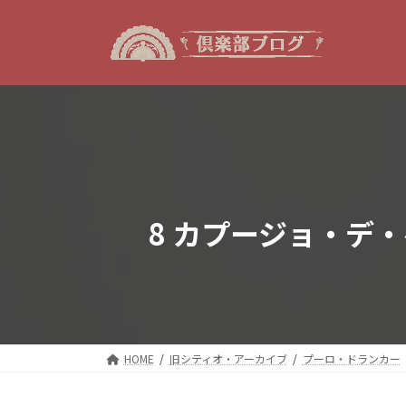
コ
ナ
ン
ビ
テ
ゲ
ン
ー
ツ
シ
へ
ョ
ス
ン
キ
に
ッ
移
プ
動
8 カプージョ・デ
HOME
旧シティオ・アーカイブ
プーロ・ドランカー