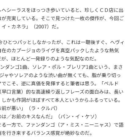
へシーラスをほっつき歩いていると、珍しくＣＤ店に出
コが充実している。そこで見つけた一枚の傑作が、今回ご
イ・カネラ」（2007）だ。
今ひとつパッとしなかったが、これは一聴後すぐ、へヴィ
自在のカプージョのライヴを真空パックしたような熱気
だが、ほとんど一発録りのような気配なのだ。
ンダンゴ1曲、ソレア・ポル・ブレリア1曲という、まさ
ージャやソレアのような渋い曲が無くても、脂が乗り切っ
アでこそ、逆に真価を発揮すると筆者は思う。「ペルド
（早口言葉）的な高速繰り返しフレーズの面白みは、長い
。しかも作詞がほぼすべて本人というからふるっている。
お前が悪い」（ラ・クルパ）
のは／お前のキスなんだ」（パン・イ・ケソ）
る一方で、ファンダンゴ（ア・ミス・ニーニャス）で語
端を行き来するバランス感覚が絶妙なのだ。