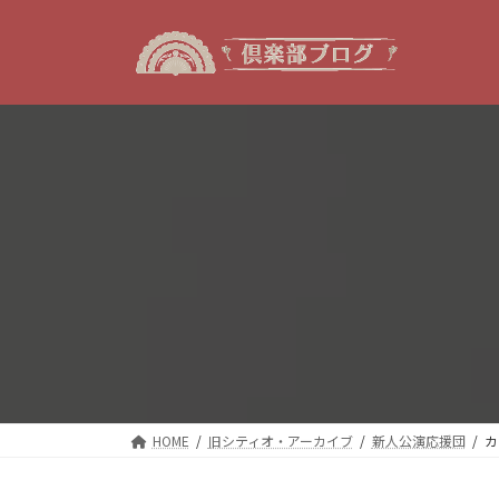
コ
ナ
ン
ビ
テ
ゲ
ン
ー
ツ
シ
へ
ョ
ス
ン
キ
に
ッ
移
プ
動
HOME
旧シティオ・アーカイブ
新人公演応援団
カ