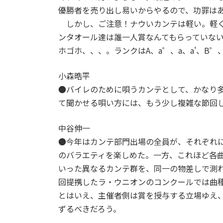
優勝者を売り出し易いからやるので、功罪は
しかし、ご注意！ナウいカンテは軽い。軽く
ンタオール達は誰一人賞なんてもらっていな
ホゴホ、、、。ランクはA、a゜、a、a'、B゜
小森晧平
●バイレのために唄うカンテとして、かなり
て聞かせる唄い方には、もう少し複雑な節回
中谷伸一
●今年はカンテ部門出場の全員が、それぞれ
のバラエティを楽しめた。一方、これほど各
いった異なるカンテ群を、同一の物差しで測
回提携したラ・ウニオンのコンクールでは曲
とはいえ、主催者側は賞を授与する立場ゆえ
ずるべきだろう。