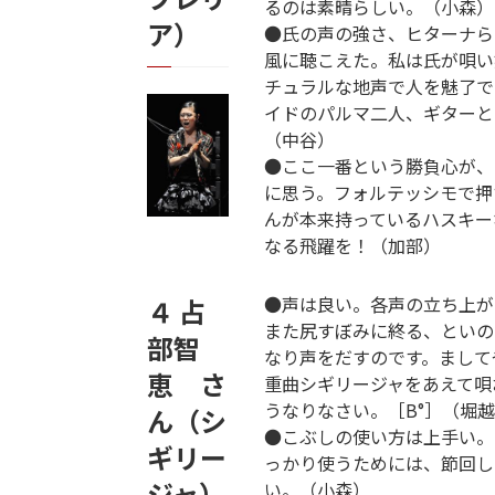
るのは素晴らしい。（小森）
ア）
●氏の声の強さ、ヒターナら
風に聴こえた。私は氏が唄い
チュラルな地声で人を魅了で
イドのパルマ二人、ギターと
（中谷）
●ここ一番という勝負心が、
に思う。フォルテッシモで押
んが本来持っているハスキー
なる飛躍を！（加部）
●声は良い。各声の立ち上が
４ 占
また尻すぼみに終る、といの
部智
なり声をだすのです。まして
恵 さ
重曲シギリージャをあえて唄
うなりなさい。［B°］（堀
ん（シ
●こぶしの使い方は上手い。
ギリー
っかり使うためには、節回し
ジャ）
い。（小森）