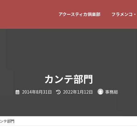
アクースティカ倶楽部
フラメンコ・
カンテ部門
最
2014年8月31日
2022年1月12日
事務局
終
更
新
日
時
:
ンテ部門