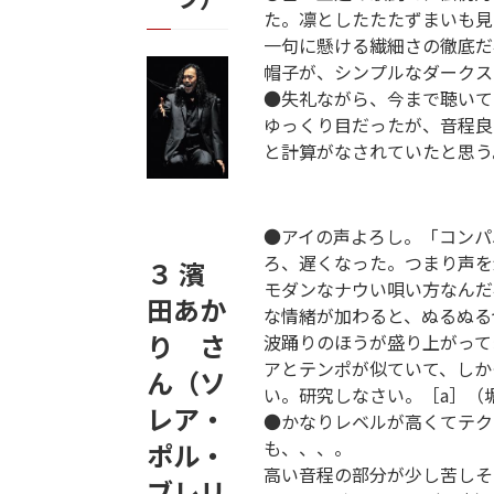
た。凛としたたたずまいも見
一句に懸ける繊細さの徹底だ
帽子が、シンプルなダークス
●失礼ながら、今まで聴いて
ゆっくり目だったが、音程良
と計算がなされていたと思う
●アイの声よろし。「コンパ
ろ、遅くなった。つまり声を
３ 濱
モダンなナウい唄い方なんだ
田あか
な情緒が加わると、ぬるぬる
り さ
波踊りのほうが盛り上がって
アとテンポが似ていて、しか
ん（ソ
い。研究しなさい。［a］（
レア・
●かなりレベルが高くてテク
も、、、。
ポル・
高い音程の部分が少し苦しそ
ブレリ