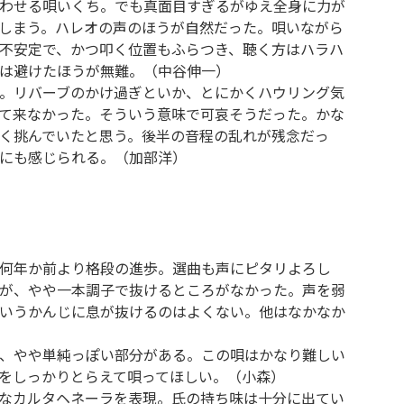
わせる唄いくち。でも真面目すぎるがゆえ全身に力が
しまう。ハレオの声のほうが自然だった。唄いながら
不安定で、かつ叩く位置もふらつき、聴く方はハラハ
は避けたほうが無難。（中谷伸一）
。リバーブのかけ過ぎといか、とにかくハウリング気
て来なかった。そういう意味で可哀そうだった。かな
く挑んでいたと思う。後半の音程の乱れが残念だっ
にも感じられる。（加部洋）
何年か前より格段の進歩。選曲も声にピタリよろし
が、やや一本調子で抜けるところがなかった。声を弱
いうかんじに息が抜けるのはよくない。他はなかなか
）
、やや単純っぽい部分がある。この唄はかなり難しい
をしっかりとらえて唄ってほしい。（小森）
なカルタヘネーラを表現。氏の持ち味は十分に出てい