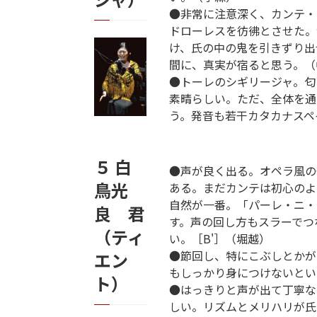
●非常に注意深く、カンテ・
ドローレスを彷彿とさせた。
け、氏の中の鬼を引きずり出
間に、真実が宿ると思う。（
●トーレのシギリージャ。匂
素晴らしい。ただ、全体を通
う。発音も若干カタカナスペ
５ 白
●声が良く出る。オペラ風の
鳥光
ある。まだカンテは初心のよ
自然が一番。「パーレ・ニ・
良 君
す。声の回し方もスラーでつ
（ティ
い。［B'］（堀越）
●節回し、特にこぶしとかが
エン
もしっかり身につけないとい
ト）
●はっきりと声が出て丁寧な
しい。リズムとメリハリが氏