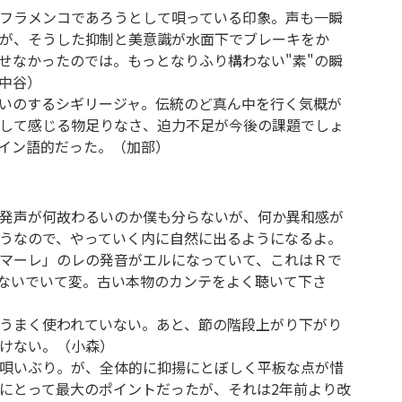
フラメンコであろうとして唄っている印象。声も一瞬
が、そうした抑制と美意識が水面下でブレーキをか
せなかったのでは。もっとなりふり構わない"素"の瞬
中谷）
いのするシギリージャ。伝統のど真ん中を行く気概が
して感じる物足りなさ、迫力不足が今後の課題でしょ
イン語的だった。（加部）
発声が何故わるいのか僕も分らないが、何か異和感が
うなので、やっていく内に自然に出るようになるよ。
マーレ」のレの発音がエルになっていて、これはＲで
ないでいて変。古い本物のカンテをよく聴いて下さ
うまく使われていない。あと、節の階段上がり下がり
けない。（小森）
唄いぶり。が、全体的に抑揚にとぼしく平板な点が惜
にとって最大のポイントだったが、それは2年前より改