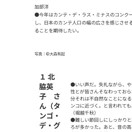
加部洋
●今年はカンテ・デ・ラス・ミナスのコンク
し、日本のカンテ人口の幅の広さを感じさせ
ることを期待したい。
写真：©大森有起
１ 北
●いい声だ。失礼ながら、や
脇英
性とが皆さんそなわっておら
子 さ
分それは不自然なことになる
ん（タ
ンコに近づく。と言われても
（堀越千秋）
ンゴ・
●難しい節回しにしっかりと
デ・グ
ろが多かった。あと、音の高