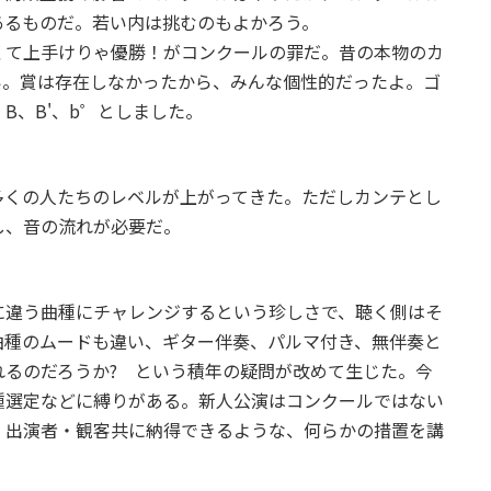
あるものだ。若い内は挑むのもよかろう。
て上手けりゃ優勝！がコンクールの罪だ。昔の本物のカ
い。賞は存在しなかったから、みんな個性的だったよ。ゴ
、B、B'、b゜としました。
多くの人たちのレベルが上がってきた。ただしカンテとし
し、音の流れが必要だ。
に違う曲種にチャレンジするという珍しさで、聴く側はそ
曲種のムードも違い、ギター伴奏、パルマ付き、無伴奏と
れるのだろうか? という積年の疑問が改めて生じた。今
種選定などに縛りがある。新人公演はコンクールではない
、出演者・観客共に納得できるような、何らかの措置を講