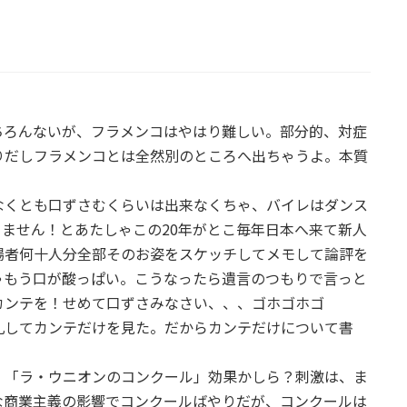
ちろんないが、フラメンコはやはり難しい。部分的、対症
りだしフラメンコとは全然別のところへ出ちゃうよ。本質
くとも口ずさむくらいは出来なくちゃ、バイレはダンス
ません！とあたしゃこの20年がとこ毎年日本へ来て新人
場者何十人分全部そのお姿をスケッチしてメモして論評を
ゃもう口が酸っぱい。こうなったら遺言のつもりで言っと
カンテを！せめて口ずさみなさい、、、ゴホゴホゴ
礼してカンテだけを見た。だからカンテだけについて書
「ラ・ウニオンのコンクール」効果かしら？刺激は、ま
な商業主義の影響でコンクールばやりだが、コンクールは