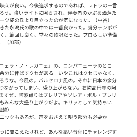
映えが良い。今後追求するのであれば、レトラの一言
ろう。強いライトに照らされ、伴奏者のかぶる洒落た
ーツ姿の氏より目立ったのが気になった。（中谷）
きた永潟氏の歌の中では一番良かった。幾分テンポが
く、節回し良く、堂々の歌唱だった。プロらしい準備
。（加部）
ニェラ・ノ・レガニェ」の、コンパニェーラのとこ
余分に伸ばすクセがある。いやこれはクセじゃなく、
ろうな。今風の。バルセロナ風の。それに日本の余分
つながってしまい、盛り上がらない。お隣高円寺の阿
ますぜ。阿波踊りはブレリアやソレア・ポル・ブレリ
もみんな大盛り上がりだよ。キリッとして気持ちい
堀越）
ニックもあるが、声をおさえて唄う部分も必要か
うに聞こえたけれど、あんな高い音程にチャレンジす