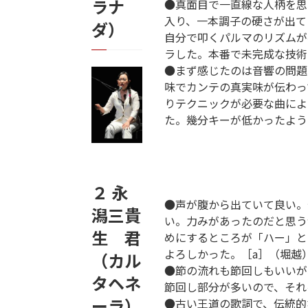
ラナ
●真面目で一直線な人柄を思
入り、一本調子の硬さが出て
ダ）
自分で叩くパルマのリズムが
ラした。本番で未完成な技術
●まず感じたのは音響の問題
味でカンテの真実味が伝わっ
りテクニックが必要な曲によ
た。幾分キーが低かったよう
２ 永
●声が腹から出ていて良い。
潟三貴
い。力みがあったのだと思う
生 君
めにするところが「ハー」と
よろしかった。［a］（堀越
（カル
●節の流れも節回しもいいが
タヘネ
節回し部分が多いので、それ
ーラ）
●古い王道の歌詞で、伝統的