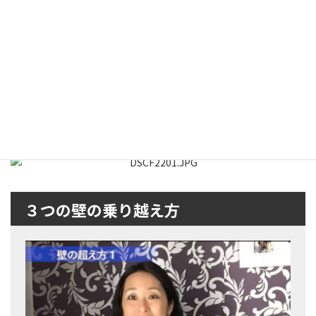
く、協調。
『協調』といえば、『スローフラメンコ』が目指すもの。
この講座から是非是非もっと学びたい、どうやったら協調のフラ
メンコができるのか。
どうやったらフラメンコのときだけでなく、実生活でも協調し合
えるのか？
ということで、『スローフラメンコ』は『パーマカルチャー』
の"三つの価値観"と繋がっているんです。
写真は、天然建材アドベ（砂、砂質粘土とわらまたは他の有機素
材で構成）を足で捏ねているところ。歌い踊りながらね！
３つの壁の乗り越え方