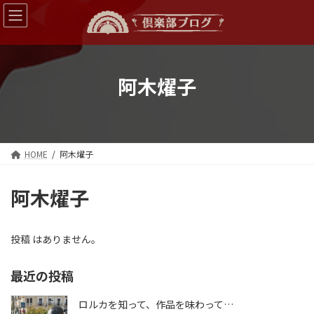
コ
ナ
ン
ビ
テ
ゲ
ン
ー
ツ
シ
へ
ョ
阿木燿子
ス
ン
キ
に
ッ
移
プ
動
HOME
阿木燿子
阿木燿子
投稿 はありません。
最近の投稿
ロルカを知って、作品を味わって…