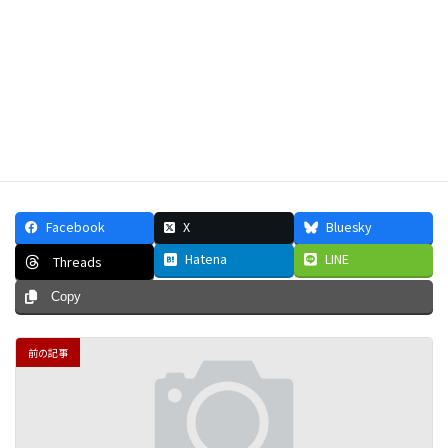
フラメンコ（カンテ／踊り／ギター／他）が難しい...
先行きが見えない...
壁を感じている...
いますぐ確認する
Facebook
X
Bluesky
Hatena
LINE
Threads
Copy
前の記事