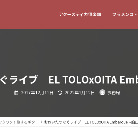
アクースティカ倶楽部
フラメンコ・
イブ EL TOLOxOITA Em
最
2017年12月11日
2022年1月12日
事務局
終
更
新
日
時
:
ワクワク！旅するギター
おおいたつなぐライブ EL TOLOxOITA Embarque～船