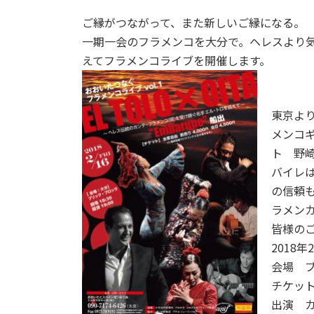
ご縁がつながって、また新しいご縁になる。
一期一会のフラメンコを大分で。ヘレスより
えてフラメンコライブを開催します。
東京よ
メンコ
ト 野
バイレ
の信頼
ラメン
皆様の
2018
会場 
チケット
出演 