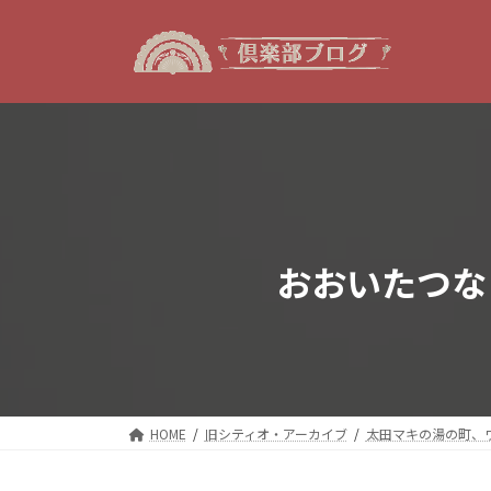
コ
ナ
ン
ビ
テ
ゲ
ン
ー
ツ
シ
へ
ョ
ス
ン
キ
に
ッ
移
プ
動
おおいたつなぐラ
HOME
旧シティオ・アーカイブ
太田マキの湯の町、