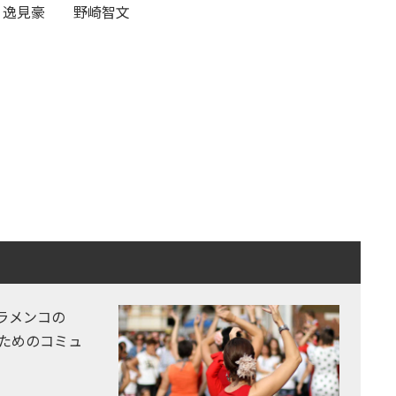
 逸見豪 野崎智文
ラメンコの
ためのコミュ