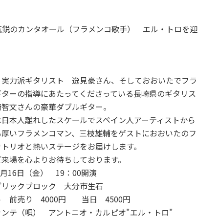
気鋭のカンタオール（フラメンコ歌手） エル・トロを迎
り実力派ギタリスト 逸見豪さん、そしておおいたでフラ
ギターの指導にあたってくださっている長崎県のギタリス
崎智文さんの豪華ダブルギター。
は日本人離れしたスケールでスペイン人アーティストから
も厚いフラメンコマン、三枝雄輔をゲストにおおいたのフ
カトリオと熱いステージをお届けします。
ご来場を心よりお待ちしております。
年2月16日（金） 19：00開演
ブリックブロック 大分市生石
 前売り 4000円 当日 4500円
カンテ（唄） アントニオ・カルピオ"エル・トロ"