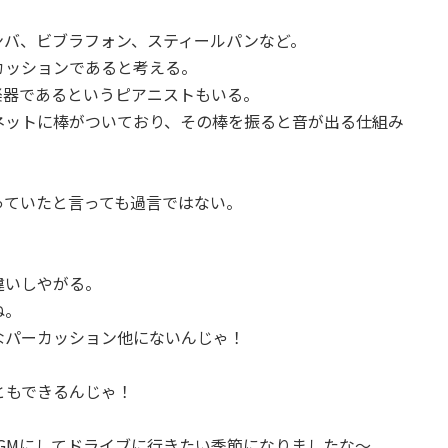
ンバ、ビブラフォン、スティールパンなど。
カッションであると考える。
楽器であるというピアニストもいる。
ネットに棒がついており、その棒を振ると音が出る仕組み
っていたと言っても過言ではない。
。
違いしやがる。
ね。
なパーカッション他にないんじゃ！
ともできるんじゃ！
GMにしてドライブに行きたい季節になりましたな～。