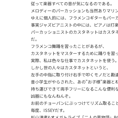
従って楽器すべての音が気になるのである。
メロディーのパーカッションも当然ありマリ
ゆえに個人的には、フラメンコギターもパー
事実ジャズビアニストの中には、ピアノは打
パーカッショニストのカスタネットはカスタ
だ。
フラメンコ舞踊を習ったことがあるが、
カスタネットをマスターするために踊りを習
実際、私は色々な仕事でカスタネットを使う
しかし世の人々はカスタネットというと、
左手の中指に取り付け右手で叩くモノだと勘
昔小学生がやらされた、あの"お子様"楽器と
持ち運びできて両手フリーになるこんな便利
凶器にもなんねんぞ。
お前のチョーパンにぶっつけてリズム取るこ
毎度、ISSEYだす。
杉山清孝&オメガトライブ「二人の夏物語」B