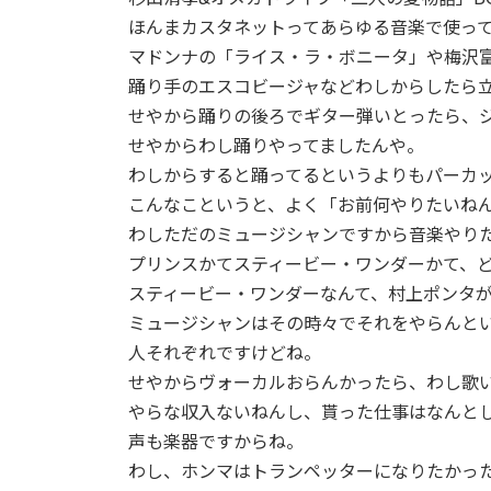
ほんまカスタネットってあらゆる音楽で使っ
マドンナの「ライス・ラ・ボニータ」や梅沢
踊り手のエスコビージャなどわしからしたら
せやから踊りの後ろでギター弾いとったら、
せやからわし踊りやってましたんや。
わしからすると踊ってるというよりもパーカ
こんなこというと、よく「お前何やりたいね
わしただのミュージシャンですから音楽やり
プリンスかてスティービー・ワンダーかて、
スティービー・ワンダーなんて、村上ポンタ
ミュージシャンはその時々でそれをやらんと
人それぞれですけどね。
せやからヴォーカルおらんかったら、わし歌
やらな収入ないねんし、貰った仕事はなんと
声も楽器ですからね。
わし、ホンマはトランペッターになりたかっ