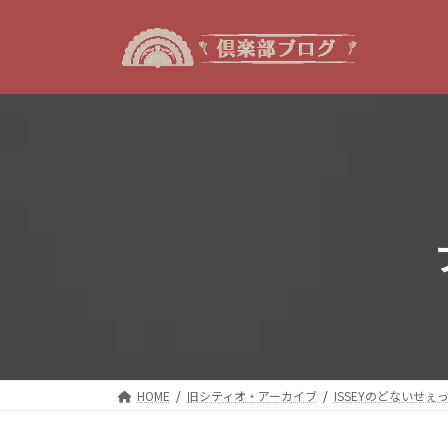
コ
ナ
ン
ビ
テ
ゲ
ン
ー
ツ
シ
へ
ョ
ス
ン
キ
に
ッ
移
プ
動
HOME
旧シティオ・アーカイブ
ISSEYのどないせぇ