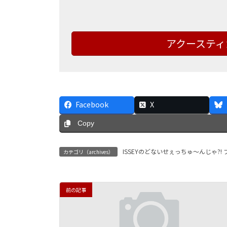
アクースティ
Facebook
X
Copy
ISSEYのどないせぇっちゅ～んじゃ?!
カテゴリ（archives）
前の記事