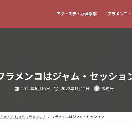
アクースティカ倶楽部
フラメンコ・
フラメンコはジャム・セッショ
最
2012年6月15日
2022年1月12日
事務局
終
更
新
日
時
:
っちゅ～んじゃ?! フラメンコ！
フラメンコはジャム・セッション