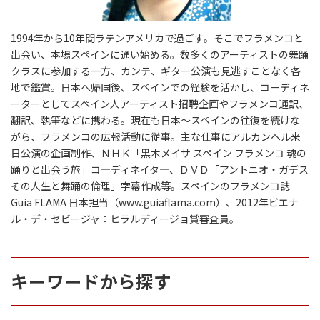
1994年から10年間ラテンアメリカで過ごす。そこでフラメンコと
出会い、本場スペインに通い始める。数多くのアーティストの舞踊
クラスに参加する一方、カンテ、ギター公演も見逃すことなく各
地で鑑賞。日本へ帰国後、スペインでの経験を活かし、コーディネ
ーターとしてスペイン人アーティスト招聘企画やフラメンコ通訳、
翻訳、執筆などに携わる。現在も日本〜スペインの往復を続けな
がら、フラメンコの広報活動に従事。主な仕事にアルカンヘル来
日公演の企画制作、ＮＨＫ「黒木メイサ スペイン フラメンコ 魂の
踊りと出会う旅」コ―ディネイタ―、ＤＶＤ「アントニオ・ガデス
その人生と舞踊の倫理」字幕作成等。スペインのフラメンコ誌
Guia FLAMA 日本担当（www.guiaflama.com）、2012年ビエナ
ル・デ・セビージャ：ヒラルディージョ賞審査員。
キーワードから探す