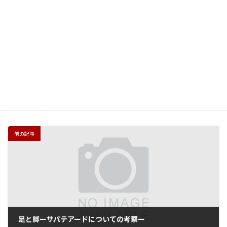
Facebook
X
Bluesky
Hatena
LINE
Threads
Copy
フラメンコが教えたこと
カテゴリ（rose）
ファニジョロ
タグ(rose)
前の記事
足と脚ーサパテアードについての考察ー