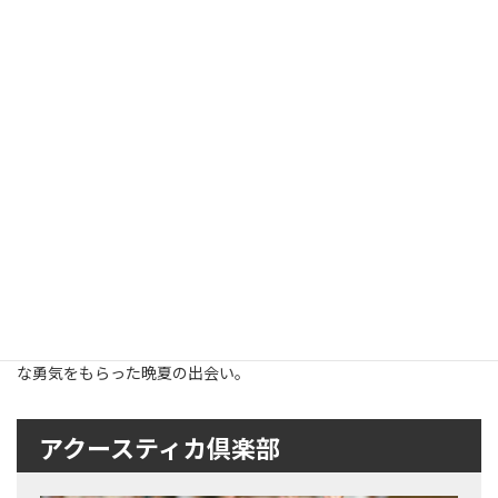
出会いは神様からの贈り物。奄美ではそんな風に言うのだそう
だ。
今回の福山奈穂美さんの「真夏のフラメンコライブ」はじめ、た
くさんの方の「晴れの日」を応援しようと島で奮闘されている
「はれのひ」Mさんのブログに素敵な言葉があったので抜粋させて
頂きます。（こちらもぜひ読んでくださいませ。写真もステキ。
http://harenohi.amamin.jp/e665804.html）
「ジプシーたちが集まったらはじまるフラメンコと、島ンチュがゆ
らったらはじまる島唄。
クラシックのようなちゃんとした楽譜がないフラメンコとこれま
たちゃんとした譜面のない島唄。ぜったい重なる、と思ったら...。
本当に重なっちゃいました」
音楽の力、ヒトの力、想いの力。
重なろう、つながろうとすれば何でもできるよな気がする。そん
な勇気をもらった晩夏の出会い。
アクースティカ倶楽部